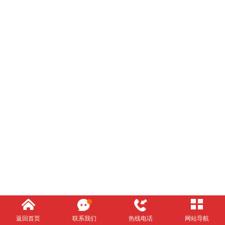
返回首页
联系我们
热线电话
网站导航